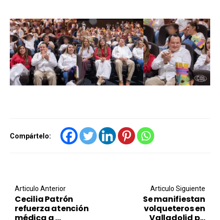
Compártelo:
Post navigation
Articulo Anterior
Articulo Siguiente
Cecilia Patrón
Se manifiestan
refuerza atención
volqueteros en
médica a ...
Valladolid p...