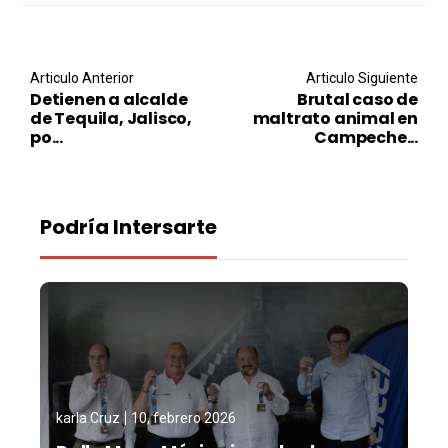
Post navigation
Articulo Anterior
Articulo Siguiente
Detienen a alcalde
Brutal caso de
de Tequila, Jalisco,
maltrato animal en
po...
Campeche...
Podría Intersarte
karla Cruz
10, febrero 2026