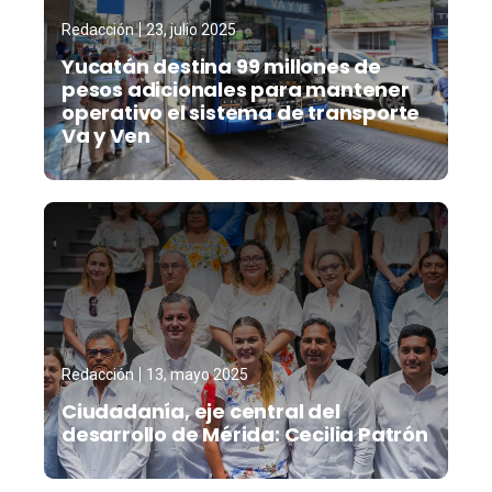
Redacción
23, julio 2025
Yucatán destina 99 millones de
pesos adicionales para mantener
operativo el sistema de transporte
Va y Ven
Redacción
13, mayo 2025
Ciudadanía, eje central del
desarrollo de Mérida: Cecilia Patrón