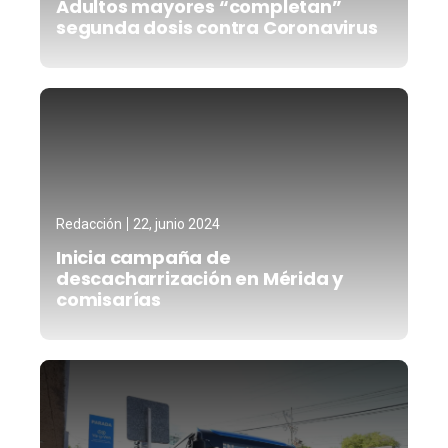
Adultos mayores “completan”
segunda dosis contra Coronavirus
Redacción
22, junio 2024
Inicia campaña de
descacharrización en Mérida y
comisarías