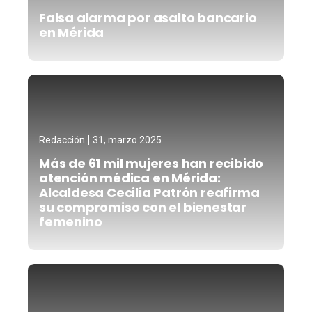
Falsa alarma por asalto bancario
en Mérida
Redacción
31, marzo 2025
Más de 61 mil mujeres han recibido
atención médica en Mérida:
Alcaldesa Cecilia Patrón reafirma
su compromiso con el bienestar
femenino