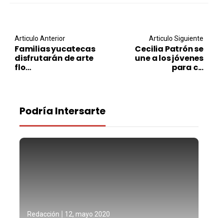
Post navigation
Articulo Anterior
Articulo Siguiente
Familias yucatecas
Cecilia Patrón se
disfrutarán de arte
une a los jóvenes
flo...
para c...
Podría Intersarte
Redacción
12, mayo 2020