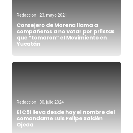
Redacción
23, mayo 2021
Consejero de Morena llama a
compañeros a no votar por priístas
que “tomaron” el Movimiento en
Yucatán
Redacción
30, julio 2024
El C5i lleva desde hoy el nombre del
comandante Luis Felipe Saidén
Ojeda