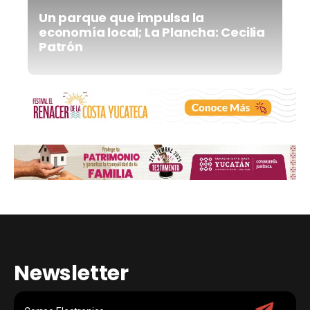
Un parque que impulsa la
economía local; La Plancha: Cecilia
Patrón
Newsletter