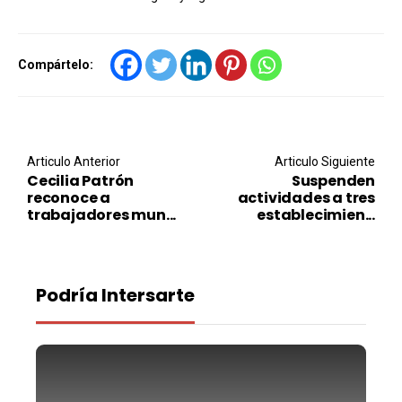
Compártelo:
Post navigation
Articulo Anterior
Articulo Siguiente
Cecilia Patrón
Suspenden
reconoce a
actividades a tres
trabajadores mun...
establecimien...
Podría Intersarte