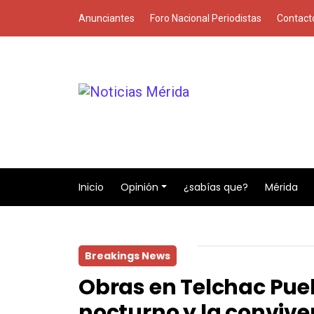
Anunciantes
Foro Nacional Periodistas
Contact
Inicio
Opinión
¿sabías que?
Mérida
Breakings News
Obras en Telchac Pueb
nocturno y la convive