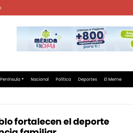
o
Península
Nacional
Política
Deportes
El Meme
lo fortalecen el deporte
ncia familiar