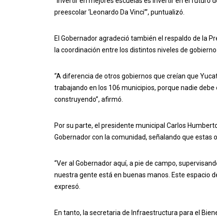
“Invertir en mejores escuelas es invertir en el futuro
preescolar ‘Leonardo Da Vinci’”, puntualizó.
El Gobernador agradeció también el respaldo de la 
la coordinación entre los distintos niveles de gobier
“A diferencia de otros gobiernos que creían que Yuca
trabajando en los 106 municipios, porque nadie deb
construyendo”, afirmó.
Por su parte, el presidente municipal Carlos Humbert
Gobernador con la comunidad, señalando que estas 
“Ver al Gobernador aquí, a pie de campo, supervisand
nuestra gente está en buenas manos. Este espacio dep
expresó.
En tanto, la secretaria de Infraestructura para el Bien