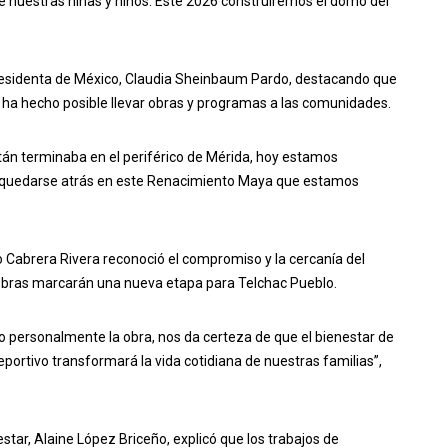
 de nuestras niñas y niños. Este 2026 construiremos el domo del
Presidenta de México, Claudia Sheinbaum Pardo, destacando que
no ha hecho posible llevar obras y programas a las comunidades.
tán terminaba en el periférico de Mérida, hoy estamos
e quedarse atrás en este Renacimiento Maya que estamos
o Cabrera Rivera reconoció el compromiso y la cercanía del
obras marcarán una nueva etapa para Telchac Pueblo.
o personalmente la obra, nos da certeza de que el bienestar de
ortivo transformará la vida cotidiana de nuestras familias”,
estar, Alaine López Briceño, explicó que los trabajos de