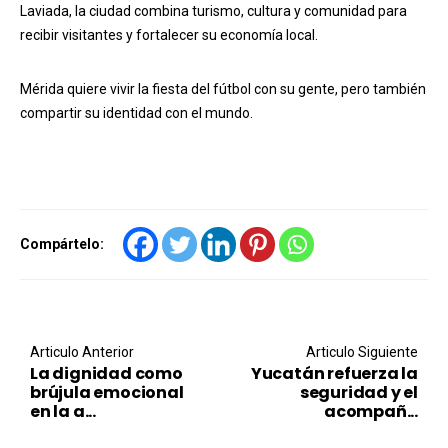
Laviada, la ciudad combina turismo, cultura y comunidad para
recibir visitantes y fortalecer su economía local.
Mérida quiere vivir la fiesta del fútbol con su gente, pero también
compartir su identidad con el mundo.
Compártelo:
Post navigation
Articulo Anterior
Articulo Siguiente
La dignidad como
Yucatán refuerza la
brújula emocional
seguridad y el
en la a...
acompañ...