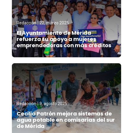
Redacción
22, marzo 2025
El Ayuntamiento de Mérida
refuerza su apoyo a mujeres
emprendedoras con más créditos
Redacción
9, agosto 2025
Cecilia Patrón mejora sistemas de
agua potable en comisarías del sur
de Mérida