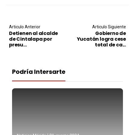
Post navigation
Articulo Anterior
Articulo Siguiente
Detienen al alcalde
Gobierno de
de Cintalapa por
Yucatán logra cese
presu...
total de ca...
Podría Intersarte