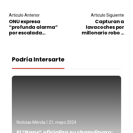
Post navigation
Articulo Anterior
Articulo Siguiente
ONU expresa
Capturan a
“profunda alarma”
lavacoches por
por escalada...
millonario robo ...
Podría Intersarte
Noticias Mérida
21, mayo 2024
El “Paps” oficializa su chapulinazo: