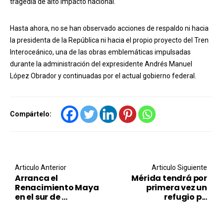
tragedia de alto impacto nacional.
Hasta ahora, no se han observado acciones de respaldo ni hacia
la presidenta de la República ni hacia el propio proyecto del Tren
Interoceánico, una de las obras emblemáticas impulsadas
durante la administración del expresidente Andrés Manuel
López Obrador y continuadas por el actual gobierno federal.
Compártelo:
Post navigation
Articulo Anterior
Articulo Siguiente
Arranca el
Mérida tendrá por
Renacimiento Maya
primera vez un
en el sur de ...
refugio p...