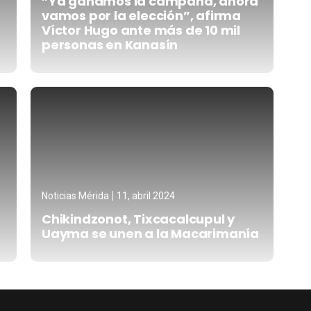
”Ya ganamos la campaña, ahora
vamos por la elección”, afirma
Víctor Hugo ante más de 10 mil
personas en Kanasín
Noticias Mérida
11, abril 2024
Chikindzonot, Tixcacalcupul y
Uayma se unen a la Macarimanía