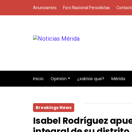
Anunciantes
Foro Nacional Periodistas
Contact
Inicio
Opinión
¿sabías que?
Mérida
Breakings News
Isabel Rodríguez apu
integral de su distrito