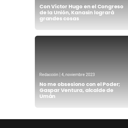
Con Víctor Hugo en el Congreso
de la Unión, Kanasin logrará
grandes cosas
Redacción
4, noviembre 2023
No me obsesiono con el Poder;
Gaspar Ventura, alcalde de
Umán