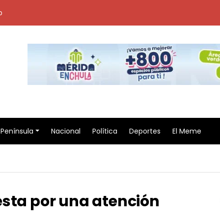
o
Península
Nacional
Política
Deportes
El Meme
esta por una atención