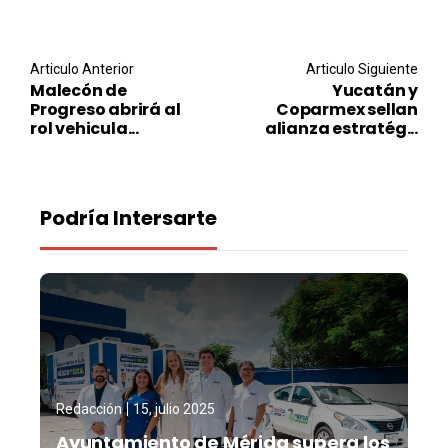
Post navigation
Articulo Anterior
Articulo Siguiente
Malecón de
Yucatán y
Progreso abrirá al
Coparmex sellan
rol vehicula...
alianza estratég...
Podría Intersarte
Redacción
15, julio 2025
Ayuntamiento de Mérida supera los