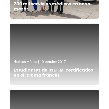
200 mil servicios médicos en ocho
meses
Noticias Mérida
10, octubre 2017
Estudiantes de la UTM, certificados
en el idioma francés