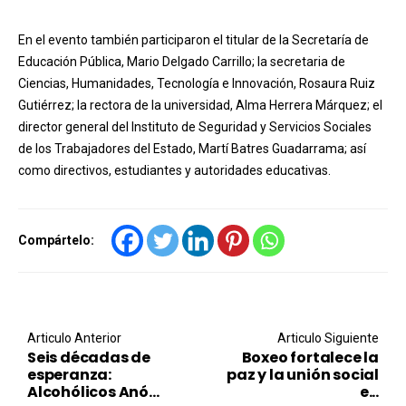
En el evento también participaron el titular de la Secretaría de
Educación Pública, Mario Delgado Carrillo; la secretaria de
Ciencias, Humanidades, Tecnología e Innovación, Rosaura Ruiz
Gutiérrez; la rectora de la universidad, Alma Herrera Márquez; el
director general del Instituto de Seguridad y Servicios Sociales
de los Trabajadores del Estado, Martí Batres Guadarrama; así
como directivos, estudiantes y autoridades educativas.
Compártelo:
Post navigation
Articulo Anterior
Articulo Siguiente
Seis décadas de
Boxeo fortalece la
esperanza:
paz y la unión social
Alcohólicos Anó...
e...