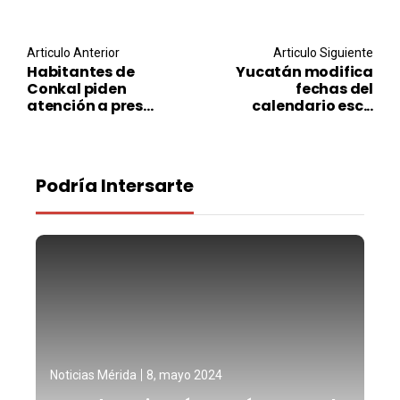
Post navigation
Articulo Anterior
Articulo Siguiente
Habitantes de
Yucatán modifica
Conkal piden
fechas del
atención a pres...
calendario esc...
Podría Intersarte
Noticias Mérida
8, mayo 2024