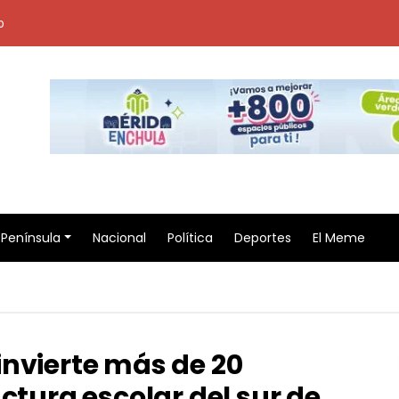
o
Península
Nacional
Política
Deportes
El Meme
invierte más de 20
ctura escolar del sur de