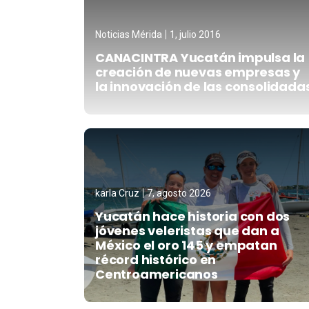
Noticias Mérida
1, julio 2016
CANACINTRA Yucatán impulsa la
creación de nuevas empresas y
la innovación de las consolidada
karla Cruz
7, agosto 2026
Yucatán hace historia con dos
jóvenes veleristas que dan a
México el oro 145 y empatan
récord histórico en
Centroamericanos