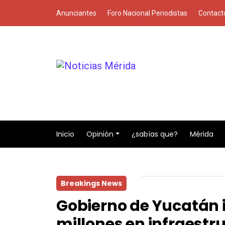
Anunciantes
Foro Nacional Periodistas
Contact
Inicio
Opinión
¿sabías que?
Mérida
Breakings News
Gobierno de Yucatán 
millones en infraestru