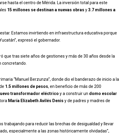
se hasta el centro de Mérida. La inversión total para este
ales
15 millones se destinan a nuevas obras
y
3.7 millones a
enestar. Estamos invirtiendo en infraestructura educativa porque
 Yucatán”, expresó el gobernador.
bró que tras siete años de gestiones y más de 30 años desde la
án concretando.
rimaria “Manuel Berzunza”, donde dio el banderazo de inicio a la
 de
1.5 millones de pesos
, en beneficio de más de 200
uevo transformador eléctrico
y a construir un
domo escolar
ctora
María Elizabeth Avilés Denis
y de padres y madres de
 trabajando para reducir las brechas de desigualdad y llevar
stado, especialmente a las zonas históricamente olvidadas”,