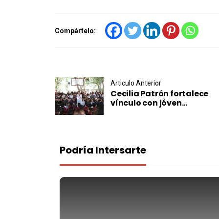
Compártelo:
Post navigation
Articulo Anterior
Cecilia Patrón fortalece
vínculo con jóven...
Podría Intersarte