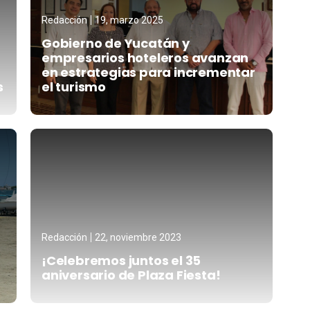
Redacción
19, marzo 2025
Gobierno de Yucatán y
empresarios hoteleros avanzan
en estrategias para incrementar
s
el turismo
Redacción
22, noviembre 2023
¡Celebremos juntos el 35
aniversario de Plaza Fiesta!