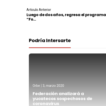
Post navigation
Articulo Anterior
Luego de dos años, regresa el programa
“Fo...
Podría Intersarte
Orbe
3, marzo 2020
Federación analizará a
yucatecos sospechosos de
coronavirus