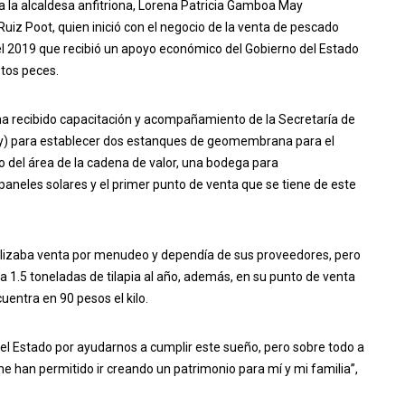
o a la alcaldesa anfitriona, Lorena Patricia Gamboa May
Ruiz Poot, quien inició con el negocio de la venta de pescado
el 2019 que recibió un apoyo económico del Gobierno del Estado
stos peces.
ha recibido capacitación y acompañamiento de la Secretaría de
sy) para establecer dos estanques de geomembrana para el
o del área de la cadena de valor, una bodega para
neles solares y el primer punto de venta que se tiene de este
ealizaba venta por menudeo y dependía de sus proveedores, pero
 1.5 toneladas de tilapia al año, además, en su punto de venta
cuentra en 90 pesos el kilo.
el Estado por ayudarnos a cumplir este sueño, pero sobre todo a
e han permitido ir creando un patrimonio para mí y mi familia”,