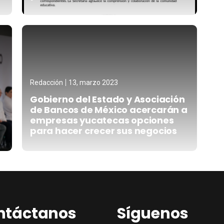
Redacción
13, marzo 2023
Gobierno del Estado y Asociación
de Bancos de México acercarán a
empresas yucatecas opciones
para hacer crecer sus negocios
ntáctanos
Síguenos