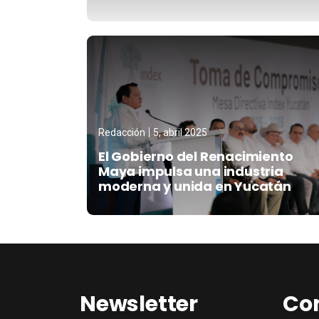
Redacción
5, abril 2025
El Gobierno del Renacimiento
Maya impulsa una industria
moderna y unida en Yucatán
Newsletter
Co