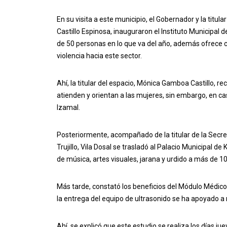
En su visita a este municipio, el Gobernador y la titu
Castillo Espinosa, inauguraron el Instituto Municipal d
de 50 personas en lo que va del año, además ofrece ca
violencia hacia este sector.
Ahí, la titular del espacio, Mónica Gamboa Castillo, 
atienden y orientan a las mujeres, sin embargo, en ca
Izamal.
Posteriormente, acompañado de la titular de la Secreta
Trujillo, Vila Dosal se trasladó al Palacio Municipal d
de música, artes visuales, jarana y urdido a más de 1
Más tarde, constató los beneficios del Módulo Médico
la entrega del equipo de ultrasonido se ha apoyado 
Ahí, se explicó que este estudio se realiza los días jue