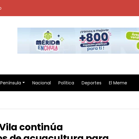
o
Península
Nacional
Política
Deportes
El Meme
Vila continúa
s de acuacultura para