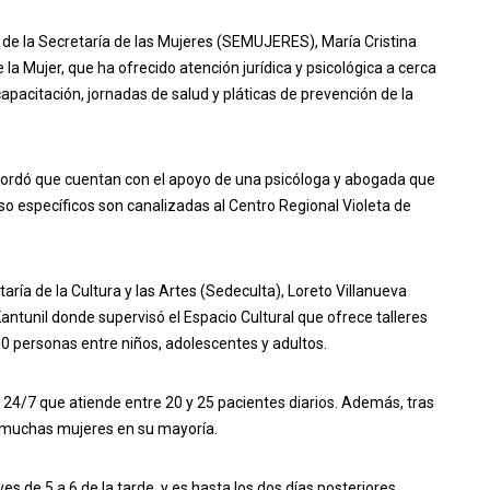
lar de la Secretaría de las Mujeres (SEMUJERES), María Cristina
e la Mujer, que ha ofrecido atención jurídica y psicológica a cerca
pacitación, jornadas de salud y pláticas de prevención de la
recordó que cuentan con el apoyo de una psicóloga y abogada que
so específicos son canalizadas al Centro Regional Violeta de
ría de la Cultura y las Artes (Sedeculta), Loreto Villanueva
e Kantunil donde supervisó el Espacio Cultural que ofrece talleres
00 personas entre niños, adolescentes y adultos.
 24/7 que atiende entre 20 y 25 pacientes diarios. Además, tras
a muchas mujeres en su mayoría.
ves de 5 a 6 de la tarde, y es hasta los dos días posteriores