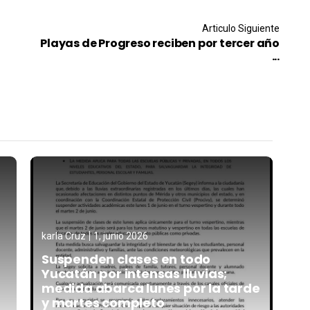
Articulo Siguiente
Playas de Progreso reciben por tercer año
...
karla Cruz
1, junio 2026
Suspenden clases en todo
Yucatán por intensas lluvias;
medida abarca lunes por la tarde
y martes completo