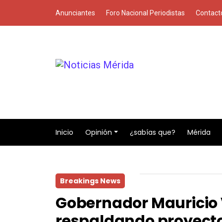
Anunciantes
Foro Nacional Periodistas
Contact
Inicio
Opinión
¿sabías que?
Mérida
Breakings News
Gobernador Mauricio 
respaldando proyecto