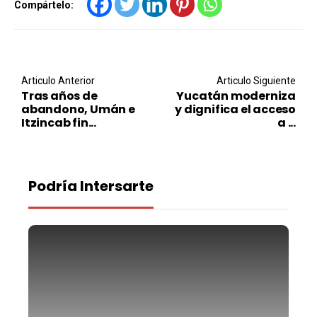
Compártelo:
Post navigation
Articulo Anterior
Articulo Siguiente
Tras años de
Yucatán moderniza
abandono, Umán e
y dignifica el acceso
Itzincab fin...
a ...
Podría Intersarte