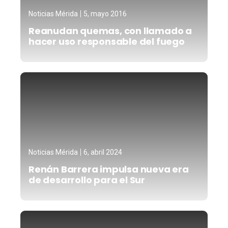
Noticias Mérida
5, mayo 2016
Reanudan quemas, con llamado a
hacer uso responsable del fuego
Noticias Mérida
6, abril 2024
Renán Barrera impulsa nueva era
de desarrollo para el Sur