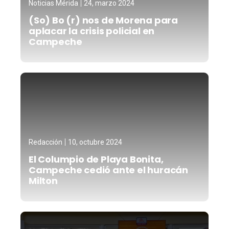
Noticias Mérida
24, marzo 2024
(So) Bo (r) nos de Morena para
aplacar la crisis policial en
Campeche
Redacción
10, octubre 2024
El Columpio de Playa Bonita,
Campeche cedió ante el huracán
Milton