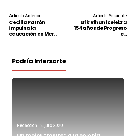
Post navigation
Articulo Anterior
Articulo Siguiente
Cecilia Patrón
Erik Rihani celebra
impulsa la
154 años de Progreso
educación en Mér...
c...
Podría Intersarte
Redacción
2, julio 2020
Un mejor “rostro” a la colonia