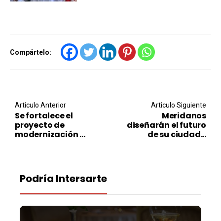
Compártelo:
Post navigation
Articulo Anterior
Articulo Siguiente
Se fortalece el
Meridanos
proyecto de
diseñarán el futuro
modernización ...
de su ciudad...
Podría Intersarte