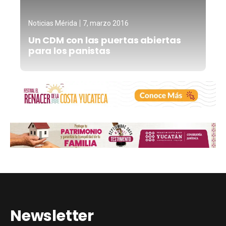
Noticias Mérida
7, marzo 2016
Un CDM con las puertas abiertas
para los panistas
Newsletter