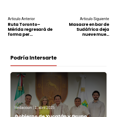
Post navigation
Articulo Anterior
Articulo Siguiente
Ruta Toronto–
Masacre en bar de
Mérida regresará de
Sudáfrica deja
forma per...
nueve mue...
Podría Intersarte
Redacción
2, abril 2025
Gobierno de Yucatán y Grupo