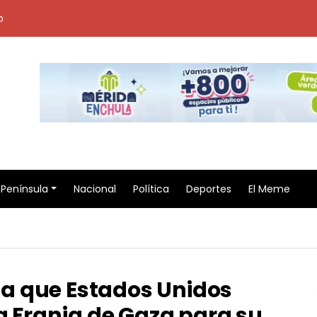
o
Península
Nacional
Política
Deportes
El Meme
a que Estados Unidos
la Franja de Gaza para su