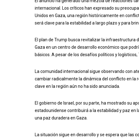
El anuncio ha generado una mezcla de reacciones ta
internacional. Los críticos han expresado su preocupa
Unidos en Gaza, una región históricamente en conflic
será clave para la estabilidad a largo plazo y para bri
El plan de Trump busca revitalizar la infraestructur
Gaza en un centro de desarrollo económico que podría
básicos. A pesar de los desafíos políticos y logístico
La comunidad internacional sigue observando con ate
cambiar radicalmente la dinámica del conflicto en la r
clave en la región aún no ha sido anunciada.
El gobierno de Israel, por su parte, ha mostrado su apo
estadounidense contribuirá a la estabilidad y paz en 
una paz duradera en Gaza.
La situación sigue en desarrollo y se espera que las 