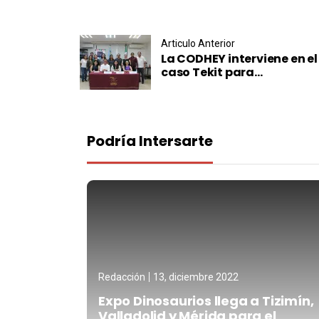
Post navigation
Articulo Anterior
La CODHEY interviene en el
caso Tekit para...
Podría Intersarte
Redacción
13, diciembre 2022
Expo Dinosaurios llega a Tizimín,
Valladolid y Mérida para el