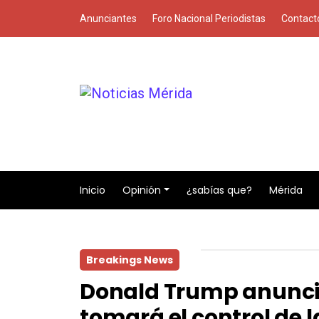
Anunciantes
Foro Nacional Periodistas
Contact
Inicio
Opinión
¿sabías que?
Mérida
Breakings News
Donald Trump anunci
tomará el control de 