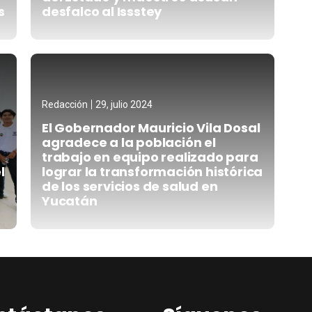
s
desfalco al Issstey
Redacción
29, julio 2024
El Gobernador Mauricio Vila Dosal
agradece a la población el
trabajo en equipo realizado para
l
lograr la transformación histórica
de los servicios de salud en
Yucatán