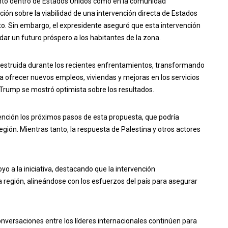
nto dentro de Estados Unidos como en la comunidad
ción sobre la viabilidad de una intervención directa de Estados
to. Sin embargo, el expresidente aseguró que esta intervención
ndar un futuro próspero a los habitantes de la zona.
a destruida durante los recientes enfrentamientos, transformando
 ofrecer nuevos empleos, viviendas y mejoras en los servicios
s, Trump se mostró optimista sobre los resultados.
nción los próximos pasos de esta propuesta, que podría
egión. Mientras tanto, la respuesta de Palestina y otros actores
yo a la iniciativa, destacando que la intervención
la región, alineándose con los esfuerzos del país para asegurar
conversaciones entre los líderes internacionales continúen para