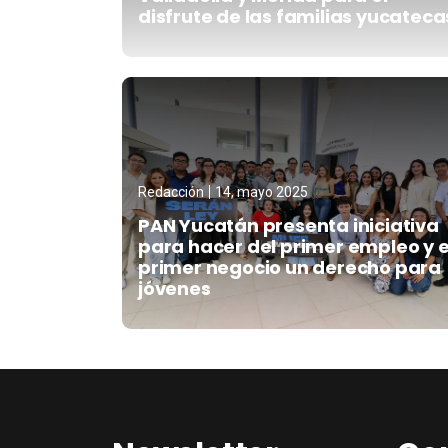
disfrute de las familias yucateca
Redacción
14, mayo 2025
PAN Yucatán presenta iniciativa
para hacer del primer empleo y e
primer negocio un derecho para
jóvenes