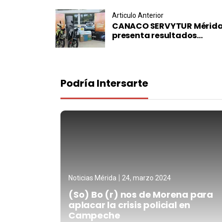
Post navigation
Articulo Anterior
CANACO SERVYTUR Mérid
presenta resultados...
Podría Intersarte
Noticias Mérida
24, marzo 2024
(So) Bo (r) nos de Morena para
aplacar la crisis policial en
Campeche