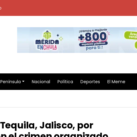
o
Península
Nacional
Política
Deportes
El Meme
Tequila, Jalisco, por
on el crimen organizado