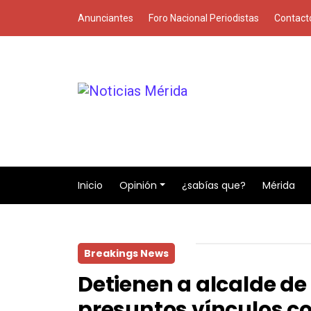
Anunciantes
Foro Nacional Periodistas
Contact
Inicio
Opinión
¿sabías que?
Mérida
Breakings News
Detienen a alcalde de 
presuntos vínculos c