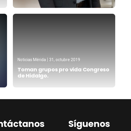
Noticias Mérida
31, octubre 2019
Toman grupos pro vida Congreso
de Hidalgo.
ntáctanos
Síguenos