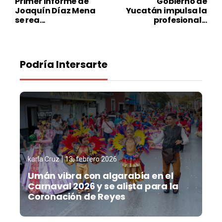
Primer Informe de
Gobierno de
Joaquín Díaz Mena
Yucatán impulsa la
se rea...
profesional...
Podría Intersarte
karla Cruz
13, febrero 2026
Umán vibra con algarabía en el
Carnaval 2026 y se alista para la
Coronación de Reyes