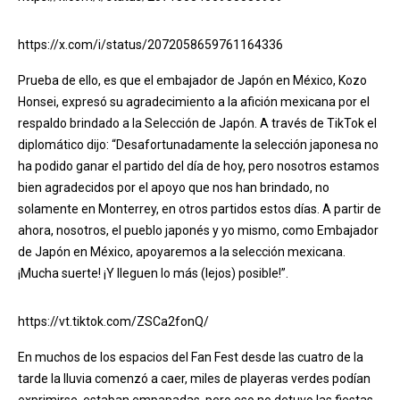
https://x.com/i/status/2072058659761164336
Prueba de ello, es que el embajador de Japón en México, Kozo
Honsei, expresó su agradecimiento a la afición mexicana por el
respaldo brindado a la Selección de Japón. A través de TikTok el
diplomático dijo: “Desafortunadamente la selección japonesa no
ha podido ganar el partido del día de hoy, pero nosotros estamos
bien agradecidos por el apoyo que nos han brindado, no
solamente en Monterrey, en otros partidos estos días. A partir de
ahora, nosotros, el pueblo japonés y yo mismo, como Embajador
de Japón en México, apoyaremos a la selección mexicana.
¡Mucha suerte! ¡Y lleguen lo más (lejos) posible!”.
https://vt.tiktok.com/ZSCa2fonQ/
En muchos de los espacios del Fan Fest desde las cuatro de la
tarde la lluvia comenzó a caer, miles de playeras verdes podían
exprimirse, estaban empapadas, pero eso no detuvo las fiestas.