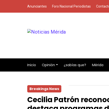
Anunciantes
Foro Nacional Periodistas
Contact
Inicio
Opinión
¿sabías que?
Mérida
Breakings News
Cecilia Patrón recon
destaca programas d