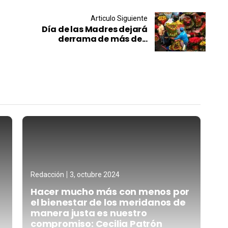
Articulo Siguiente
Día de las Madres dejará
derrama de más de...
Redacción
3, octubre 2024
Hacer mucho más con menos por
el bienestar de los meridanos de
manera justa es nuestro
compromiso: Cecilia Patrón