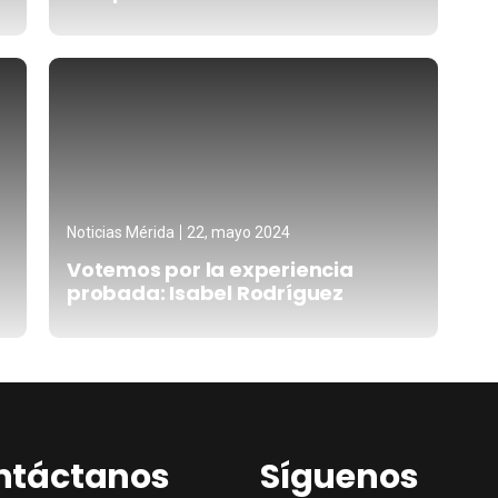
Noticias Mérida
22, mayo 2024
Votemos por la experiencia
probada: Isabel Rodríguez
ntáctanos
Síguenos