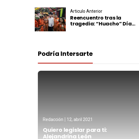
Post navigation
Articulo Anterior
Reencuentro tras la
tragedia: “Huacho” Día...
Podría Intersarte
Redacción
12, abril 2021
Quiero legislar para ti:
Alejandrina León