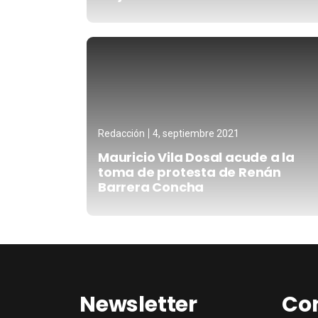
Redacción
4, septiembre 2021
Mauricio Vila Dosal acude a la
toma de protesta de Renán
Barrera Concha
Newsletter
Co