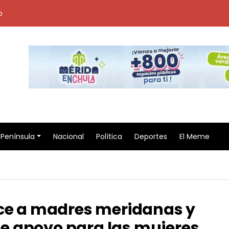
o
Península
Nacional
Política
Deportes
El Meme
oce a madres meridanas y
e apoyo para las mujeres