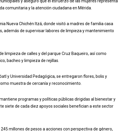
 municipales y aseguró que el esfuerzo de las mujeres representa
ida comunitaria y la atención ciudadana en Mérida.
lonia Nueva Chichén Itzá, donde visitó a madres de familia casa
es, además de supervisar labores de limpieza y mantenimiento
de limpieza de calles y del parque Cruz Baqueiro, así como
o, bacheo y limpieza de rejillas.
atl y Universidad Pedagógica, se entregaron flores, bolis y
como muestra de cercanía y reconocimiento.
antiene programas y políticas públicas dirigidas al bienestar y
e siete de cada diez apoyos sociales benefician a este sector
 245 millones de pesos a acciones con perspectiva de género,