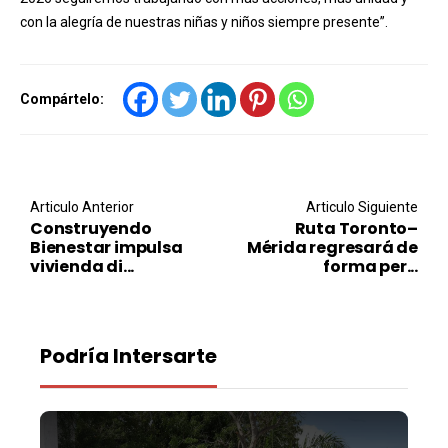
con la alegría de nuestras niñas y niños siempre presente”.
Compártelo:
Post navigation
Articulo Anterior
Articulo Siguiente
Construyendo
Ruta Toronto–
Bienestar impulsa
Mérida regresará de
vivienda di...
forma per...
Podría Intersarte