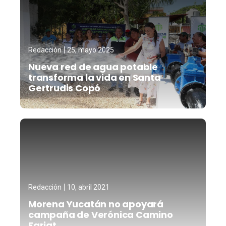
Redacción
25, mayo 2025
Nueva red de agua potable
transforma la vida en Santa
Gertrudis Copó
Redacción
10, abril 2021
Morena Yucatán no apoyará
campaña de Verónica Camino
Farjat