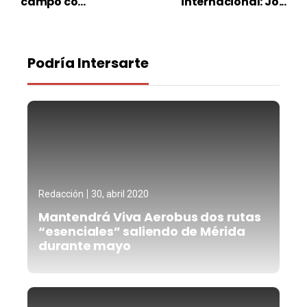
campo co...
internacional: Jo...
Podría Intersarte
Redacción
30, abril 2020
Mantendrá Viva Aerobus dos rutas
“esenciales” saliendo de Mérida
durante mayo