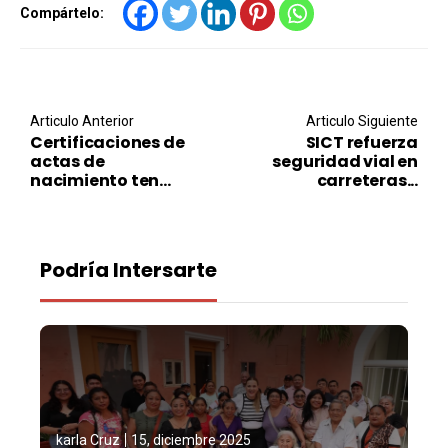
Compártelo:
Post navigation
Articulo Anterior
Articulo Siguiente
Certificaciones de
SICT refuerza
actas de
seguridad vial en
nacimiento ten...
carreteras...
Podría Intersarte
karla Cruz
15, diciembre 2025