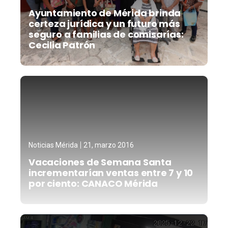
Ayuntamiento de Mérida brinda
certeza jurídica y un futuro más
seguro a familias de comisarías:
Cecilia Patrón
Noticias Mérida
21, marzo 2016
Vacaciones de Semana Santa
incrementarían ventas entre 7 y 10
por ciento: CANACO Mérida