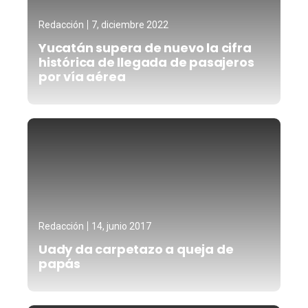
Redacción
7, diciembre 2022
Yucatán supera de nuevo la cifra
histórica de llegada de pasajeros
por vía aérea
Redacción
14, junio 2017
Uady da carpetazo a queja de
papás