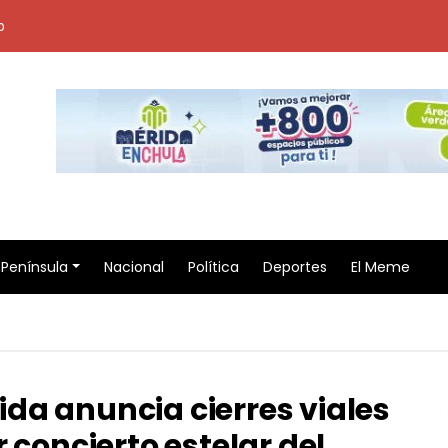
o
Península
Nacional
Política
Deportes
El Meme
da anuncia cierres viales
 concierto estelar del