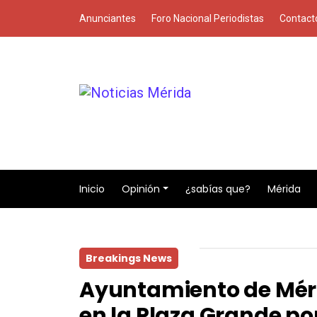
Anunciantes
Foro Nacional Periodistas
Contact
Inicio
Opinión
¿sabías que?
Mérida
Breakings News
Ayuntamiento de Méri
en la Plaza Grande por