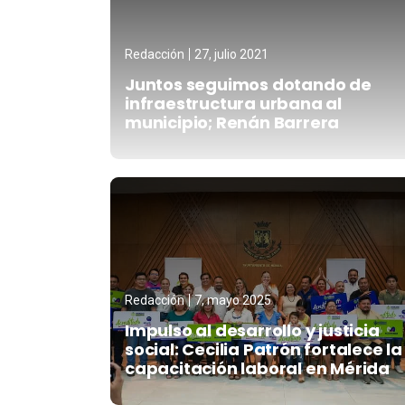
Redacción
27, julio 2021
Juntos seguimos dotando de
infraestructura urbana al
municipio; Renán Barrera
Redacción
7, mayo 2025
Impulso al desarrollo y justicia
social: Cecilia Patrón fortalece la
capacitación laboral en Mérida