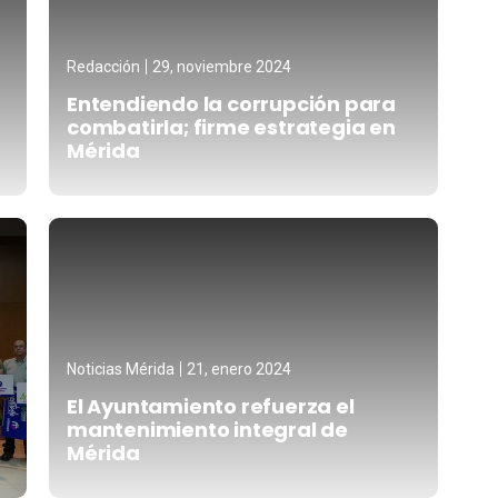
Redacción
29, noviembre 2024
Entendiendo la corrupción para
combatirla; firme estrategia en
Mérida
Noticias Mérida
21, enero 2024
El Ayuntamiento refuerza el
mantenimiento integral de
Mérida