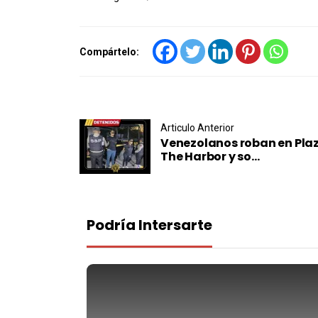
Compártelo:
Post navigation
Articulo Anterior
Venezolanos roban en Pla
The Harbor y so...
Podría Intersarte