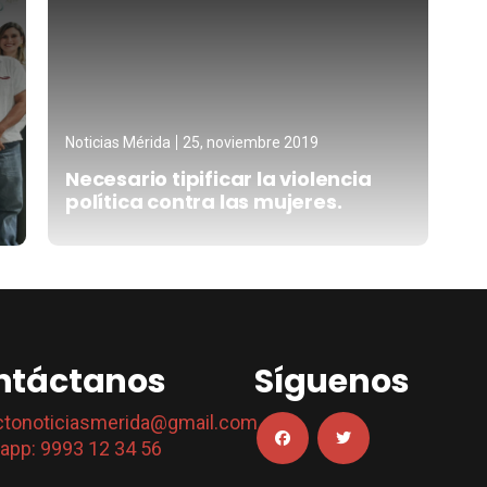
Noticias Mérida
25, noviembre 2019
Necesario tipificar la violencia
política contra las mujeres.
ntáctanos
Síguenos
ctonoticiasmerida@gmail.com
app: 9993 12 34 56