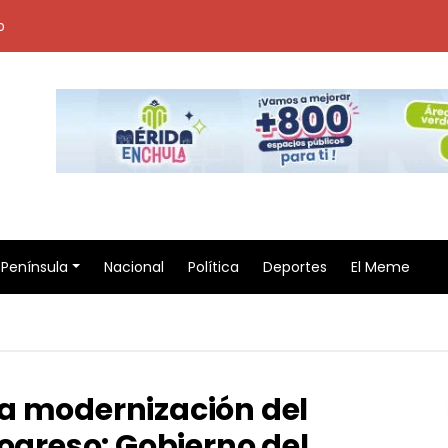
o
Península
Nacional
Política
Deportes
El Meme
a modernización del
rogreso: Gobierno del