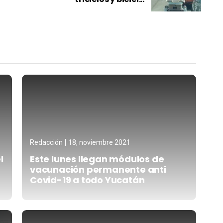
Redacción
18, noviembre 2021
l
Este lunes llegan módulos de
vacunación permanente anti
Covid-19 a todo Yucatán