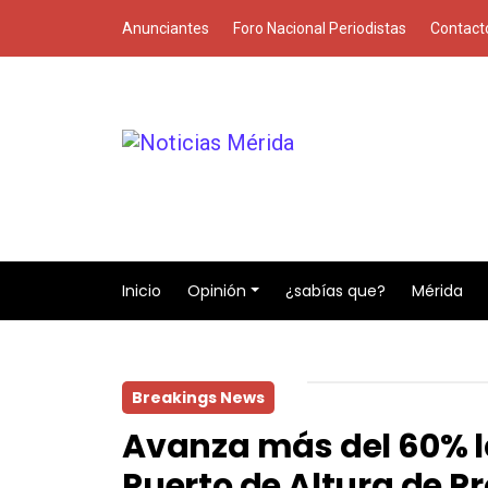
Anunciantes
Foro Nacional Periodistas
Contact
Inicio
Opinión
¿sabías que?
Mérida
Breakings News
Avanza más del 60% l
Puerto de Altura de P