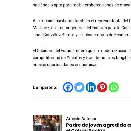
haciéndolo apto para recibir embarcaciones de mayor 
A la reunión asistieron también el representante del
Martínez; el director general del Instituto para la Co
Isaac González Bernal; y el subsecretario de Economí
El Gobierno del Estado reiteró que la modernización d
competitividad de Yucatán y traer beneficios tangibl
nuevas oportunidades económicas.
Compártelo:
Post navigation
Articulo Anterior
Padre de joven agredida e
el Cobay Xoclán...