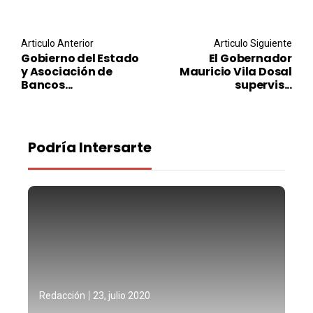
Post navigation
Articulo Anterior
Articulo Siguiente
Gobierno del Estado
El Gobernador
y Asociación de
Mauricio Vila Dosal
Bancos...
supervis...
Podría Intersarte
Redacción
23, julio 2020