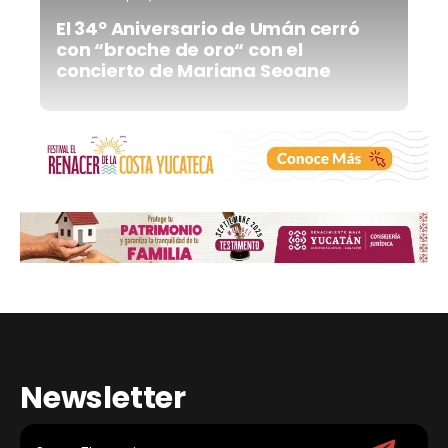
El 34º Aniversario de Umán cerró
con “broche de oro“ con el
concierto de Mariana Seoane
Newsletter