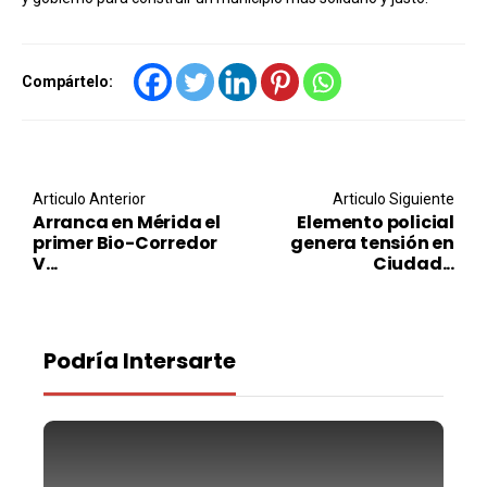
Compártelo:
Post navigation
Articulo Anterior
Articulo Siguiente
Arranca en Mérida el
Elemento policial
primer Bio-Corredor
genera tensión en
V...
Ciudad...
Podría Intersarte