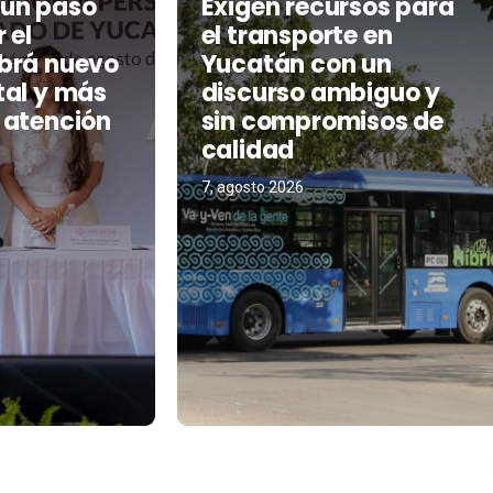
 un paso
Exigen recursos para
 el
el transporte en
brá nuevo
Yucatán con un
tal y más
discurso ambiguo y
 atención
sin compromisos de
calidad
7, agosto 2026