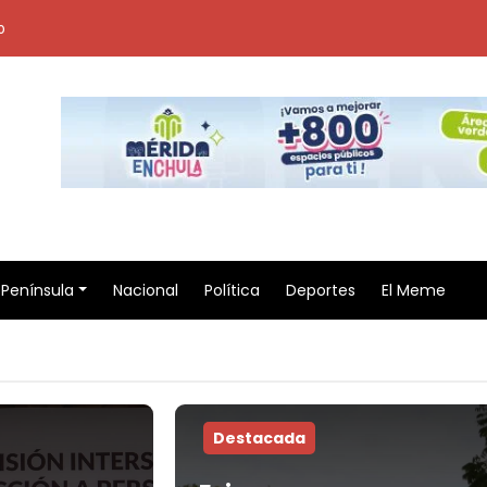
o
Península
Nacional
Política
Deportes
El Meme
Destacada