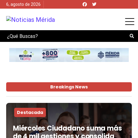
6, agosto de 2026
Search
Breakings News
Destacada
Miércoles Ciudadano suma más
de 4 mil gestiones y consolida