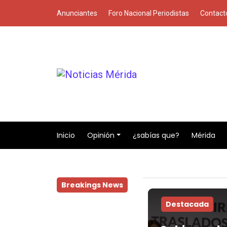
Anunciantes
Foro Nacional Periodistas
Contact
Inicio
Opinión
¿sabías que?
Mérida
Breakings News
Destacada