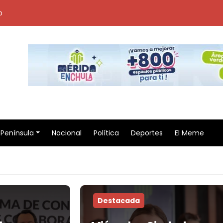
o
Península
Nacional
Política
Deportes
El Meme
Destacada