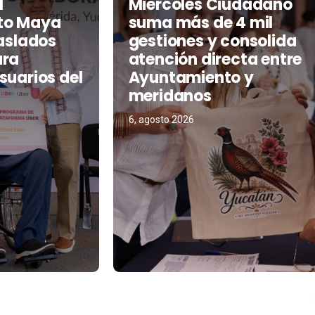
l
Miércoles Ciudadano
to Maya
suma más de 4 mil
raslados
gestiones y consolida
ara
atención directa entre
suarios del
Ayuntamiento y
meridanos
6, agosto 2026