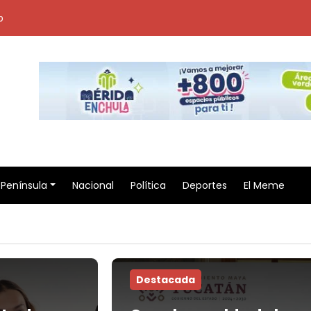
o
Península
Nacional
Política
Deportes
El Meme
Destacada