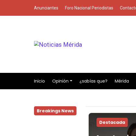
Anunciantes
Foro Nacional Periodistas
Contact
Inicio
Opinión
¿sabías que?
Mérida
Breakings News
Destacada