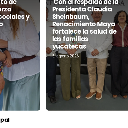
to de
Con el respaldo de la
erza
Presidenta Claudia
ociales y
Sheinbaum,
o
Renacimiento Maya
fortalece la salud de
las familias
yucatecas
5, agosto 2026
pal