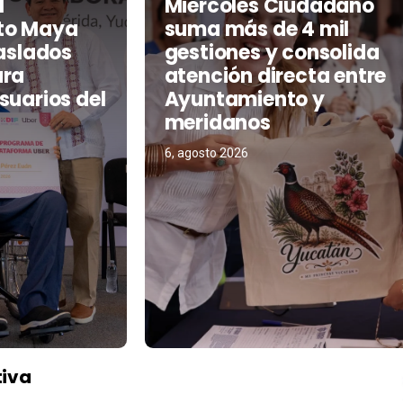
l
Miércoles Ciudadano
to Maya
suma más de 4 mil
raslados
gestiones y consolida
ara
atención directa entre
suarios del
Ayuntamiento y
meridanos
6, agosto 2026
tiva